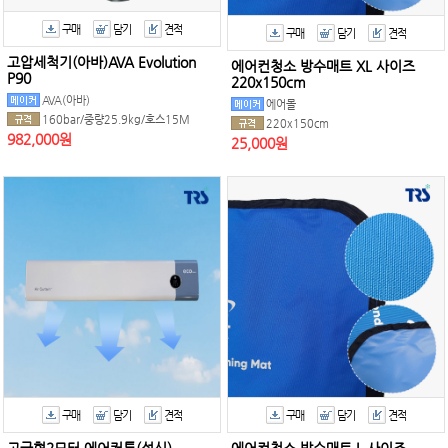
구매
담기
견적
구매
담기
견적
고압세척기(아바)AVA Evolution
에어컨청소 방수매트 XL 사이즈
P90
220x150cm
AVA(아바)
에어몰
160bar/중량25.9kg/호스15M
220x150cm
982,000원
25,000원
구매
담기
견적
구매
담기
견적