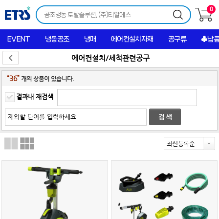
0
EVENT
냉동공조
냉매
에어컨설치자재
공구류
♣납
에어컨설치/세척관련공구
“36”
개의 상품이 있습니다.
결과내 재검색
최신등록순