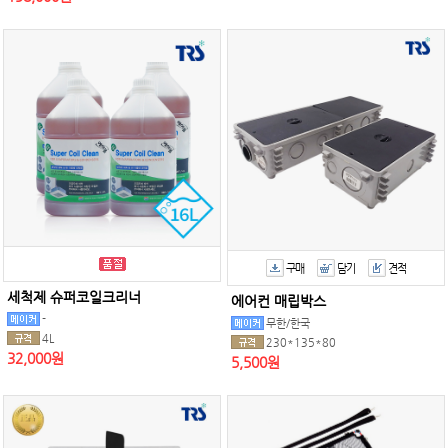
구매
담기
견적
세척제 슈퍼코일크리너
에어컨 매립박스
-
무한/한국
4L
230*135*80
32,000원
5,500원