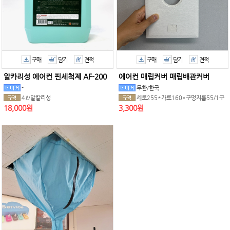
구매
담기
견적
구매
담기
견적
알카리성 에어컨 핀세척제 AF-200
에어컨 매립커버 매립배관커버
-
무한/한국
4ℓ/알칼리성
세로255*가로160*구멍지름55/1구
18,000원
3,300원