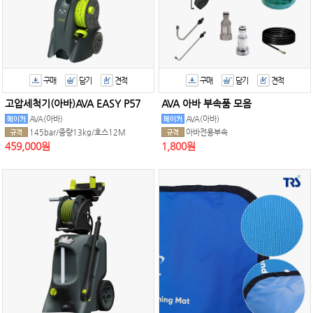
구매
담기
견적
구매
담기
견적
고압세척기(아바)AVA EASY P57
AVA 아바 부속품 모음
AVA(아바)
AVA(아바)
145bar/중량13kg/호스12M
아바전용부속
459,000원
1,800원