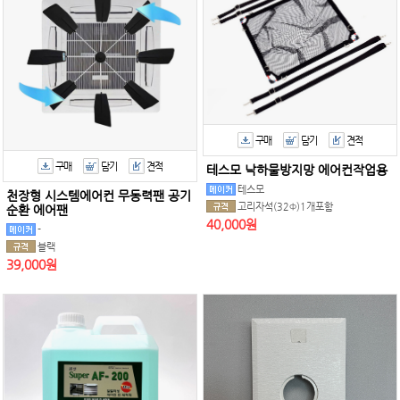
구매
담기
견적
구매
담기
견적
테스모 낙하물방지망 에어컨작업용
테스모
천장형 시스템에어컨 무동력팬 공기
고리자석(32Φ)1개포함
순환 에어팬
40,000원
-
블랙
39,000원