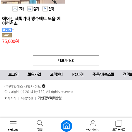
구매
담기
견적
에어컨 세척가대 방수매트 모음 에
어컨청소
-
-
75,000원
더보기(1/3)
로그인
회원가입
고객센터
PC버전
주문/배송조회
견적
(주)티알에스 사업자 정보
Copyright (c) 2014 by TRS, All rights reserved.
회사소개
이용약관
개인정보처리방침
상품정보
판매가격
구매
카테고리
검색
마이페이지
최근본상품