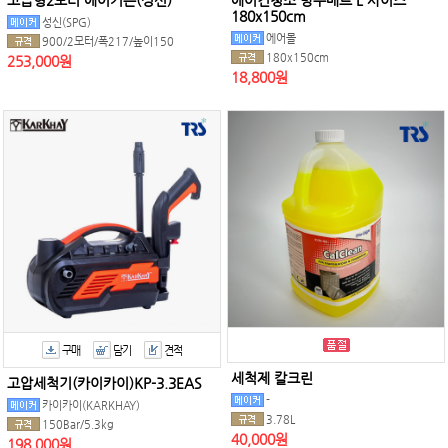
고급형2모터 에어커튼(성신)
에어컨청소 방수매트 L 사이즈
180x150cm
성신(SPG)
에어몰
900/2모터/폭217/높이150
180x150cm
253,000원
18,800원
구매
담기
견적
세척제 칼크린
고압세척기(카이카이)KP-3.3EAS
-
카이카이(KARKHAY)
3.78L
150Bar/5.3kg
40,000원
198,000원