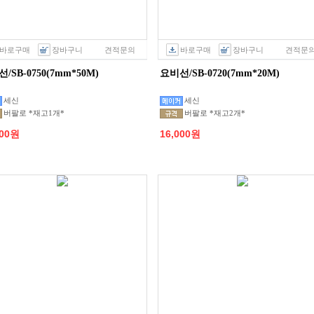
바로구매
장바구니
견적문의
바로구매
장바구니
견적문
/SB-0750(7mm*50M)
요비선/SB-0720(7mm*20M)
세신
세신
버팔로 *재고1개*
버팔로 *재고2개*
000원
16,000원