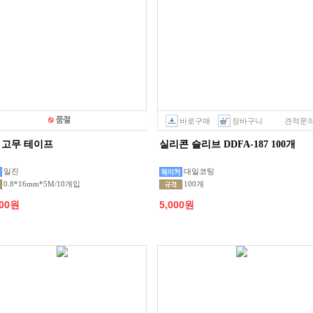
바로구매
장바구니
견적문
 고무 테이프
실리콘 슬리브 DDFA-187 100개
일진
대일코팅
0.8*16mm*5M/10개입
100개
000원
5,000원