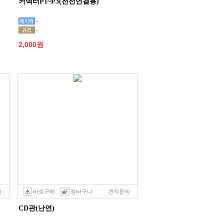
커넥터P1~P3(전선연결용)
-
-
2,000원
의
바로구매
장바구니
견적문의
CD관(난연)