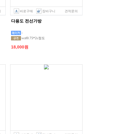
의
바로구매
장바구니
견적문의
다용도 전선가방
-
vctf0.75*2c정도
18,000원