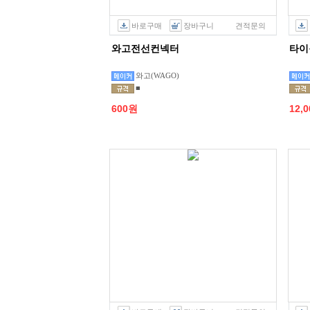
바로구매
장바구니
견적문의
와고전선컨넥터
타이
와고(WAGO)
■
600원
12,