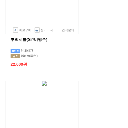
바로구매
장바구니
견적문의
후렉시블(SF/비방수)
현대배관
16mm(50M)
22,000원