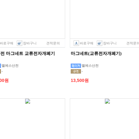
바로구매
장바구니
견적문의
바로구매
장바구니
견적문
산전 마그네트 교류전자개폐기
마그네트(교류전자개폐기)
엘에스산전
엘에스산전
-
-
000원
13,500원