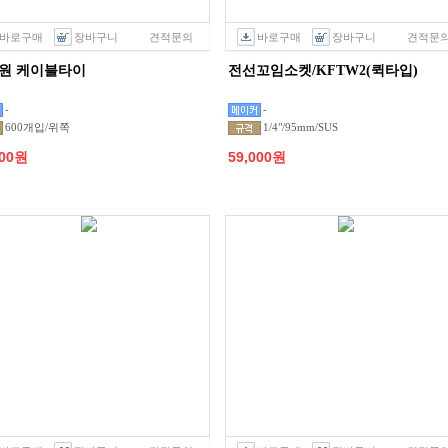
바로구매
장바구니
견적문의
바로구매
장바구니
견적문
원 케이블타이
전선꼬임소켓/KFTW2(퀵타입)
-
-
600개입/위쪽
1/4"/95mm/SUS
000원
59,000원