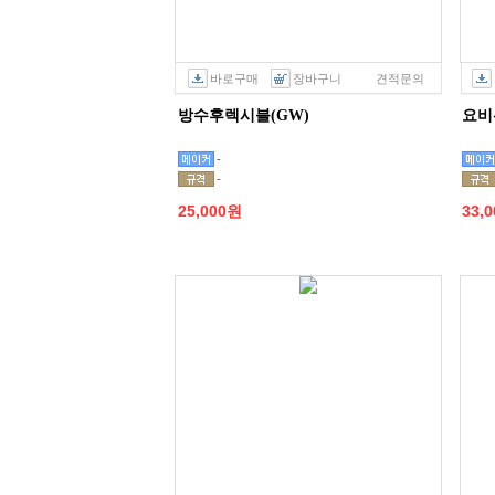
바로구매
장바구니
견적문의
방수후렉시블(GW)
요비선
-
-
25,000원
33,