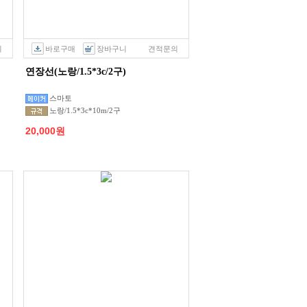
의
바로구매
장바구니
견적문의
연장선(노랑/1.5*3c/2구)
스마토
노랑/1.5*3c*10m/2구
20,000원