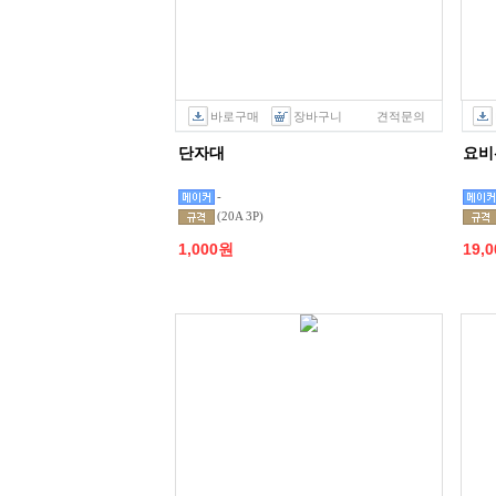
바로구매
장바구니
견적문의
단자대
요비선
-
(20A 3P)
1,000원
19,