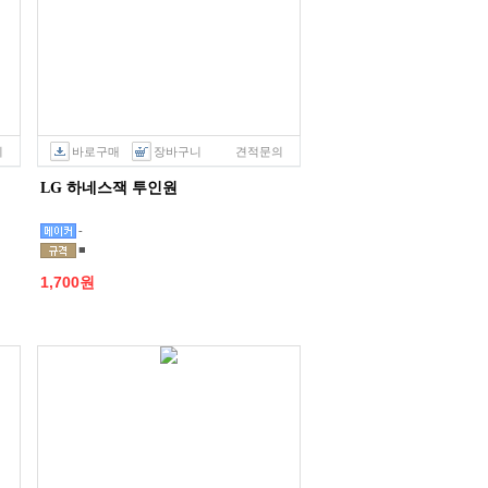
의
바로구매
장바구니
견적문의
LG 하네스잭 투인원
-
■
1,700원