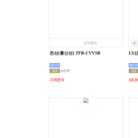
견적문의
전선(통신선) TFR-CVVSB
LS
-
m단위
10,
가격문의