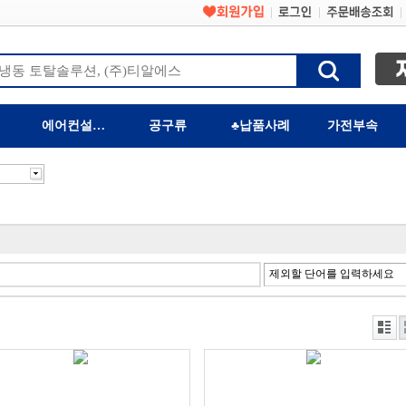
에어컨설치자재
공구류
♣납품사례
가전부속