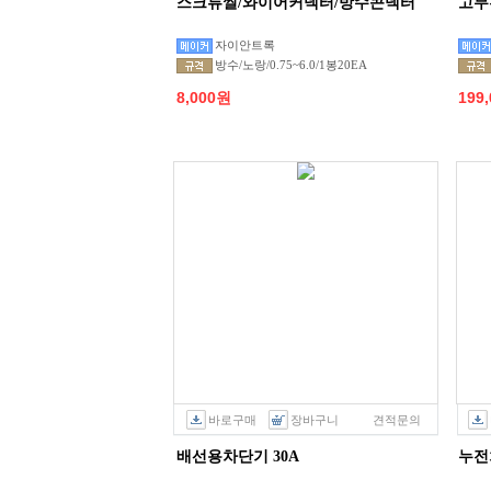
스크류씰/와이어커넥터/방수콘넥터
고무
자이안트록
방수/노랑/0.75~6.0/1봉20EA
8,000원
199
바로구매
장바구니
견적문의
배선용차단기 30A
누전