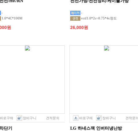
전선/H07RN
전선가방/전선정리/케이블가방
-
-
1.0*4C*100M
vctf1.0*2c~0.75*4c정도
,000원
26,000원
바로구매
장바구니
견적문의
바로구매
장바구니
견적문
차단기
LG 하네스잭 인버터냉난방