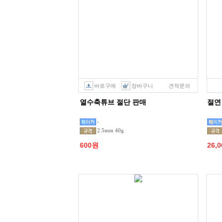
바로구매
장바구니
견적문의
열수축튜브 절단 판매
절연
-
2.5mm 40g
600원
26,