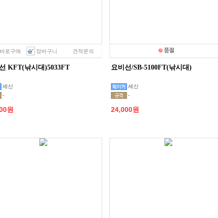
바로구매
장바구니
견적문의
 KFT(낚시대)5033FT
요비선/SB-5100FT(낚시대)
세신
세신
-
-
000원
24,000원