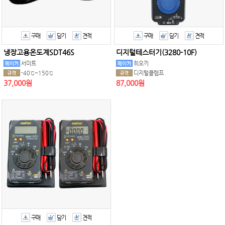
구매
담기
견적
구매
담기
견적
냉장고용온도계SDT46S
디지털테스터기(3280-10F)
서미트
히오끼
-40℃~150℃
디지털클램프
37,000원
87,000원
구매
담기
견적