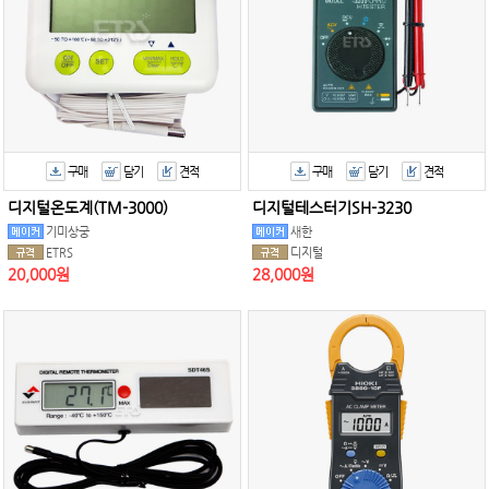
구매
담기
견적
구매
담기
견적
디지털온도계(TM-3000)
디지털테스터기SH-3230
기미상궁
새한
ETRS
디지털
20,000원
28,000원