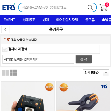
0
EVENT
냉동공조
냉매
에어컨설치자재
공구류
♣납
측정공구
“16”
개의 상품이 있습니다.
결과내 재검색
최신등록순