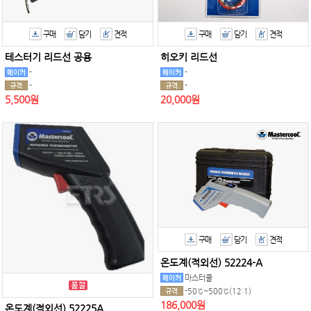
구매
담기
견적
구매
담기
견적
테스터기 리드선 공용
히오키 리드선
-
-
-
-
5,500원
20,000원
구매
담기
견적
온도계(적외선) 52224-A
마스터쿨
-50℃~500℃(12:1)
186,000원
온도계(적외선) 52225A