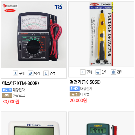
구매
담기
견적
구매
담기
견적
검전기(TK-5060)
테스터기(TM-360R)
태광전자
태광전자
디지털
아날로그
20,000원
30,000원