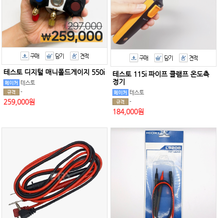
구매
담기
견적
구매
담기
견적
테스토 디지털 매니폴드게이지 550i
테스토 115i 파이프 클램프 온도측
정기
테스토
-
테스토
259,000원
-
184,000원