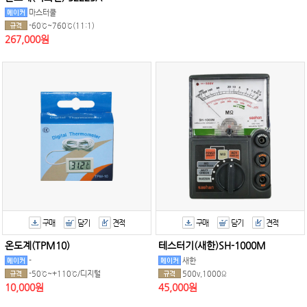
마스터쿨
-60℃~760℃(11:1)
267,000원
구매
담기
견적
구매
담기
견적
온도계(TPM10)
테스터기(새한)SH-1000M
-
새한
-50℃~+110℃/디지털
500v,1000Ω
10,000원
45,000원