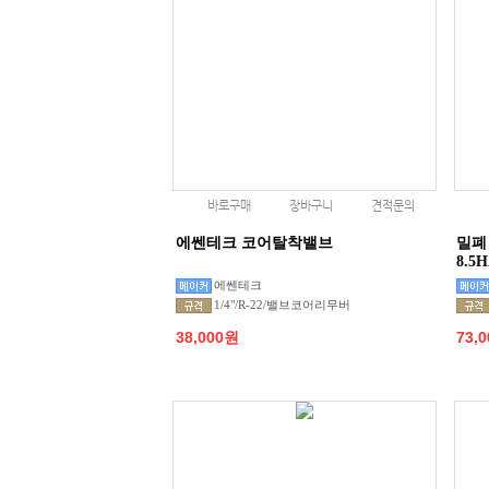
바로구매
장바구니
견적문의
에쎈테크 코어탈착밸브
밀폐
8.5
에쎈테크
1/4"/R-22/밸브코어리무버
38,000원
73,