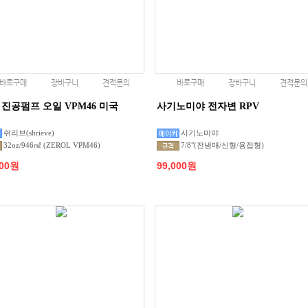
바로구매
장바구니
견적문의
바로구매
장바구니
견적문의
 진공펌프 오일 VPM46 미국
사기노미야 전자변 RPV
쉬리브(shrieve)
사기노미야
32oz/946㎖ (ZEROL VPM46)
7/8"(전냉매/신형/용접형)
000원
99,000원