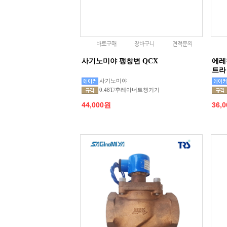
바로구매
장바구니
견적문의
사기노미야 팽창변 QCX
에레
트라
사기노미야
0.48T/후레아너트챙기기
44,000원
36,