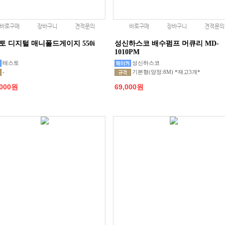
바로구매
장바구니
견적문의
바로구매
장바구니
견적문의
토 디지털 매니폴드게이지 550i
성신하스코 배수펌프 머큐리 MD-
1010PM
테스토
성신하스코
-
기본형(양정:8M) *재고3개*
,000원
69,000원