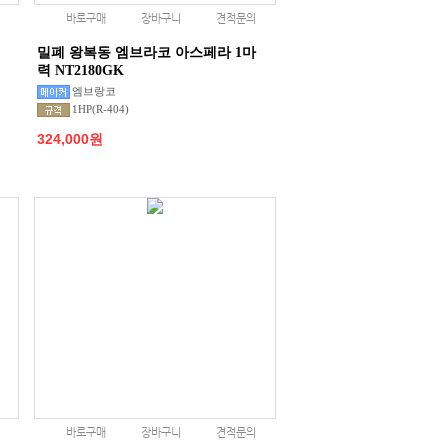
바로구매
장바구니
견적문의
밀폐 왕복동 엠브라코 아스페라 1마
력 NT2180GK
엠브랑코
1HP(R-404)
324,000원
바로구매
장바구니
견적문의