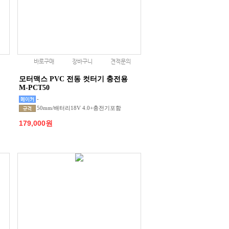
바로구매
장바구니
견적문의
모터맥스 PVC 전동 컷터기 충전용
M-PCT50
-
50mm/배터리18V 4.0+충전기포함
179,000원