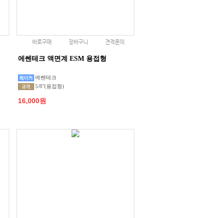
바로구매
장바구니
견적문의
에쎈테크 액면계 ESM 용접형
에쎈테크
5/8"(용접형)
16,000원