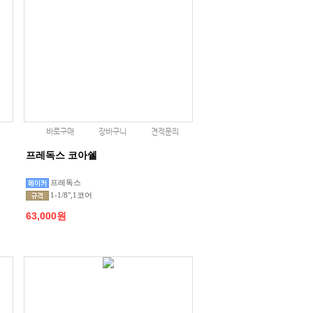
바로구매
장바구니
견적문의
프레독스 코아쉘
프레독스
1-1/8",1코어
63,000원