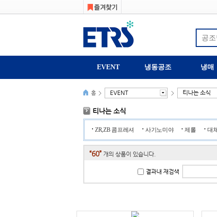
EVENT
냉동공조
냉매
EVENT
티나는 소식
홈
티나는 소식
ZR,ZB 콤프레셔
사기노미야
제롤
대
“60”
개의 상품이 있습니다.
결과내 재검색