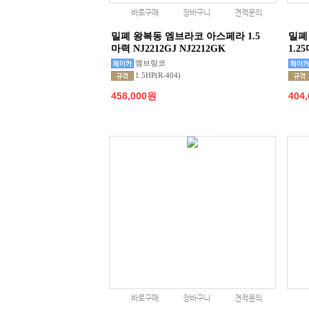
바로구매
장바구니
견적문의
밀폐 왕복동 엠브라코 아스페라 1.5
밀폐
마력 NJ2212GJ NJ2212GK
1.2
엠브랑코
1.5HP(R-404)
458,000원
404
바로구매
장바구니
견적문의