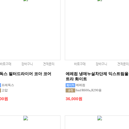
바로구매
장바구니
견적문의
바로구매
장바구니
견적문의
독스 필터드라이어 코아 코어
에레컴 냉매누설차단제 익스트림울
트라 화이트
프레독스
에레컴
고압
6ml/R600a,R290용
000원
36,000원