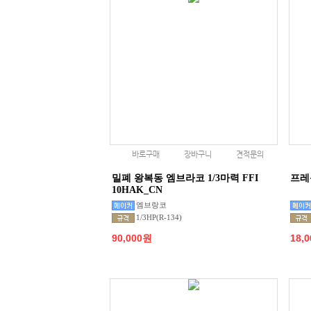
바로구매
장바구니
견적문의
밀폐 왕복동 엠브라코 1/3마력 FFI
프레
10HAK_CN
엠브랑코
1/3HP(R-134)
90,000원
18,