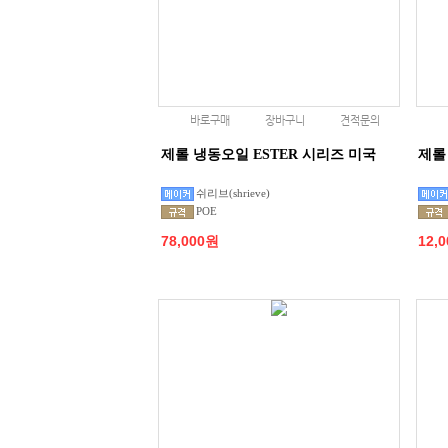
바로구매
장바구니
견적문의
제롤 냉동오일 ESTER 시리즈 미국
제롤
쉬리브(shrieve)
POE
78,000원
12,