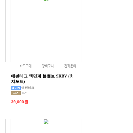
바로구매
장바구니
견적문의
에쎈테크 액면계 볼밸브 SRBV (차
지포트)
에쎈테크
1/2"
39,000원