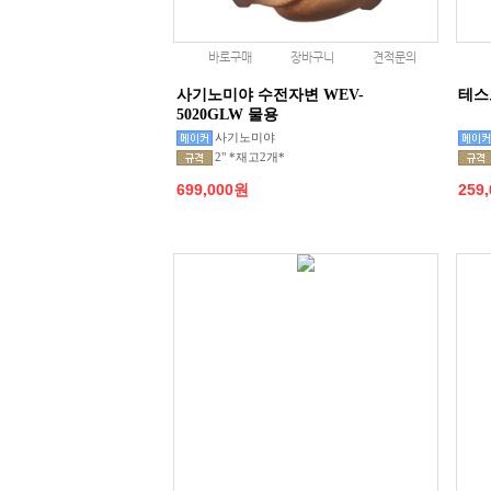
바로구매
장바구니
견적문의
사기노미야 수전자변 WEV-
테스
5020GLW 물용
사기노미야
2" *재고2개*
699,000원
259