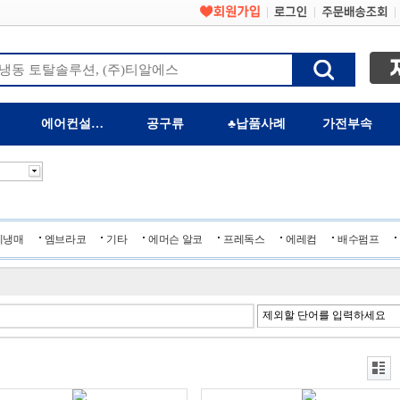
에어컨설치자재
공구류
♣납품사례
가전부속
체냉매
엠브라코
기타
에머슨 알코
프레독스
에레컴
배수펌프