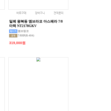
바로구매
장바구니
견적문의
밀폐 왕복동 엠브라코 아스페라 7/8
마력 NT2178GKV
엠브랑코
7/8HP(R-404)
319,000원