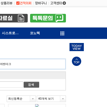
시스트로닉스
코노텍
에쎈테크
최신등록순
40개씩 보기