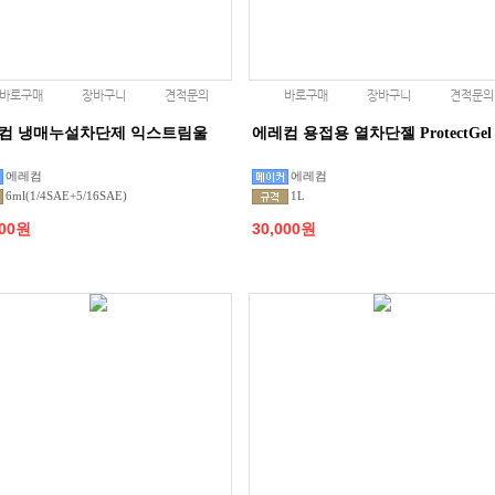
바로구매
장바구니
견적문의
바로구매
장바구니
견적문의
컴 냉매누설차단제 익스트림울
에레컴 용접용 열차단젤 ProtectGel
에레컴
에레컴
6ml(1/4SAE+5/16SAE)
1L
000원
30,000원