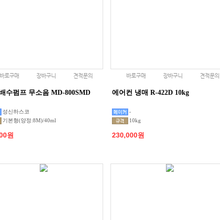
바로구매
장바구니
견적문의
바로구매
장바구니
견적문의
배수펌프 무소음 MD-800SMD
에어컨 냉매 R-422D 10kg
성신하스코
-
기본형(양정:8M)/40ml
10kg
000원
230,000원