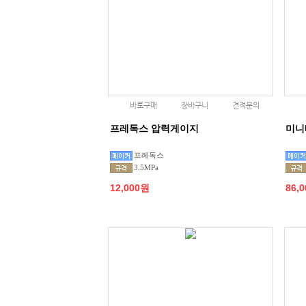
바로구매
장바구니
견적문의
프레독스 압력게이지
미니
프레독스
3.5MPa
12,000원
86,