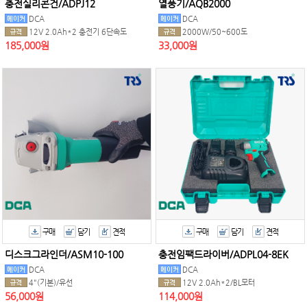
충전실리콘건/ADPJ12
열풍기/AQB2000
DCA
DCA
12V 2.0Ah*2 충전기 6단속도
2000W/50~600도
185,000원
33,000원
구매
담기
견적
구매
담기
견적
디스크그라인더/ASM10-100
충전임팩드라이버/ADPL04-8EK
DCA
DCA
4"(기본)/유선
12V 2.0Ah*2/BL모터
56,000원
114,000원