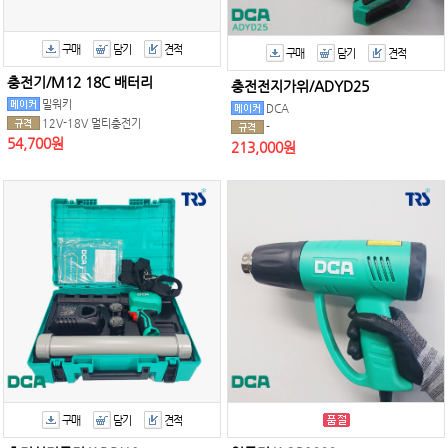
구매
담기
견적
구매
담기
견적
충전기/M12 18C 배터리
충전전지가위/ADYD25
밀워키
DCA
12V-18V 멀티충전기
-
54,700원
213,000원
구매
담기
견적