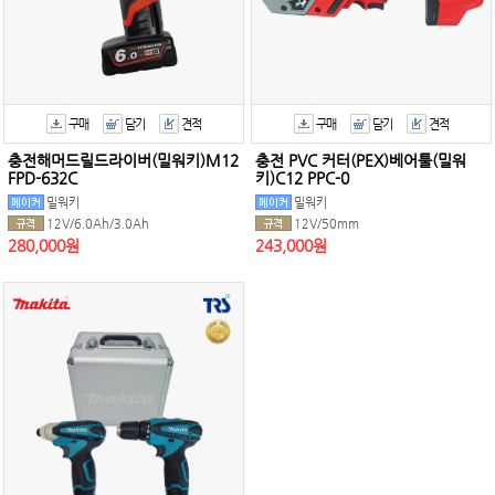
구매
담기
견적
구매
담기
견적
충전해머드릴드라이버(밀워키)M12
충전 PVC 커터(PEX)베어툴(밀워
FPD-632C
키)C12 PPC-0
밀워키
밀워키
12V/6.0Ah/3.0Ah
12V/50mm
280,000원
243,000원