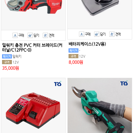
구매
담기
견적
구매
담기
견적
배터리케이스(12V용)
밀워키 충전 PVC 커터 브레이드(커
터날/C12PPC-0)
-
12V
밀워키
8,000원
12V
35,000원