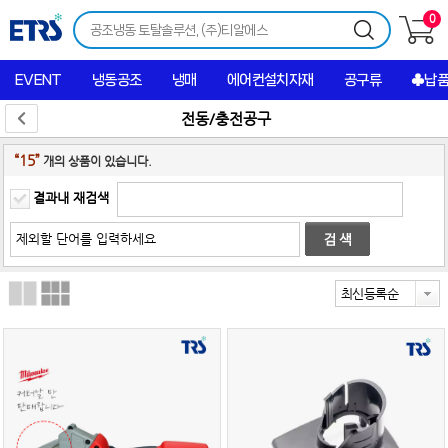
0
EVENT
냉동공조
냉매
에어컨설치자재
공구류
♣납
전동/충전공구
“15”
개의 상품이 있습니다.
결과내 재검색
최신등록순