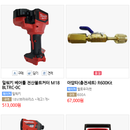
구매
담기
견적
밀워키 베어툴 전산볼트커터 M18
아답타(충전세트) R600Kit
BLTRC-0C
옐로우자켓
밀워키
600A
18V/브러쉬리스 *재고1개*
67,000원
513,000원