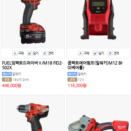
구매
담기
견적
구매
담기
견적
FUEL임팩트드라이버Ⅱ/M18 FID2-
콤팩트에어펌프(밀워키)M12 BI-
502X
0(베어툴)
밀워키
밀워키
18V/5.0Ah
12V
446,000원
116,200원