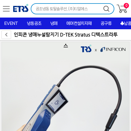
0
EVENT
냉동공조
냉매
에어컨설치자재
공구류
♣납
인피콘 냉매누설탐지기 D-TEK Stratus 디텍스트라투
스