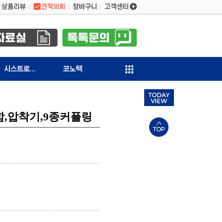
시스트로닉스
코노텍
함,압착기,9종커플링