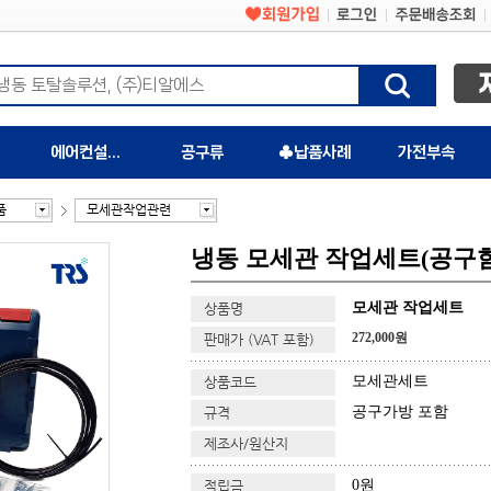
에어컨설치자재
공구류
♣납품사례
가전부속
품
모세관작업관련
냉동 모세관 작업세트(공구
모세관 작업세트
상품명
272,000원
판매가 (VAT 포함)
모세관세트
상품코드
공구가방 포함
규격
제조사/원산지
0원
적립금