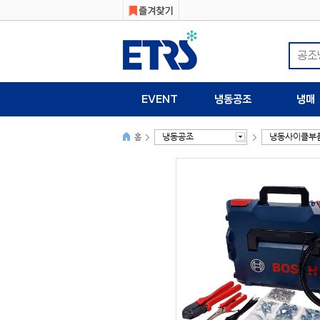
EVENT
냉동공조
냉매
냉동공조
냉동사이클부
홈